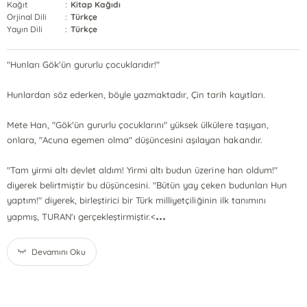
Kağıt
:
Kitap Kağıdı
Orjinal Dili
:
Türkçe
Yayın Dili
:
Türkçe
"Hunları Gök'ün gururlu çocuklarıdır!"
Hunlardan söz ederken, böyle yazmaktadır, Çin tarih kayıtları.
Mete Han, "Gök'ün gururlu çocuklarını" yüksek ülkülere taşıyan,
onlara, "Acuna egemen olma" düşüncesini aşılayan hakandır.
"Tam yirmi altı devlet aldım! Yirmi altı budun üzerine han oldum!"
diyerek belirtmiştir bu düşüncesini. "Bütün yay çeken budunları Hun
yaptım!" diyerek, birleştirici bir Türk milliyetçiliğinin ilk tanımını
...
yapmış, TURAN'ı gerçekleştirmiştir.<
Devamını Oku