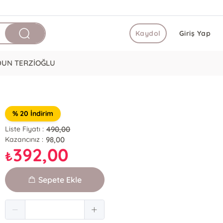
Kaydol
Giriş Yap
DUN TERZİOĞLU
% 20 İndirim
490,00
Liste Fiyatı :
98,00
Kazancınız :
392,00
₺
Sepete Ekle