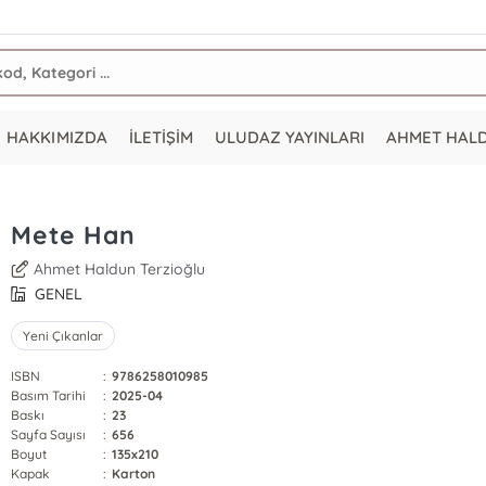
HAKKIMIZDA
İLETİŞİM
ULUDAZ YAYINLARI
AHMET HAL
Mete Han
Ahmet Haldun Terzioğlu
GENEL
Yeni Çıkanlar
ISBN
:
9786258010985
Basım Tarihi
:
2025-04
Baskı
:
23
Sayfa Sayısı
:
656
Boyut
:
135x210
Kapak
:
Karton