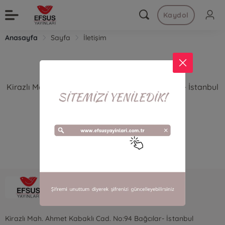
Kaydol
Anasayfa
Sayfa
İletişim
efsus yayınları - 0212445 34 46
Kirazlı Mah. Ahmet Kabaklı Cad. No:94 Bağcılar- İstanbul
bilgi@efsusyayinlari.com.tr
efsusyayinlari@gmail.com
Efsus Yayınları
Kirazlı Mah. Ahmet Kabaklı Cad. No:94 Bağcılar- İstanbul