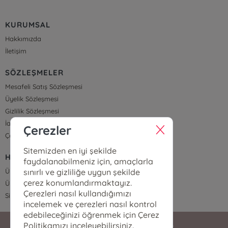
KURUMSAL
Hakkımızda
İletişim
SÖZLEŞMELER
Mesafeli Satış Sözleşmesi
Üyelik Sözleşmesi
Gizlilik Sözleşmesi
İade ve Teslimat
Çerezler
Çerez Politikası
Sitemizden en iyi şekilde
HIZLI ERİŞİM
faydalanabilmeniz için, amaçlarla
sınırlı ve gizliliğe uygun şekilde
Üye Ol
çerez konumlandırmaktayız.
Üye Girişi
Çerezleri nasıl kullandığımızı
Sipariş Takip
incelemek ve çerezleri nasıl kontrol
edebileceğinizi öğrenmek için Çerez
Politikamızı inceleyebilirsiniz.
bilgi@efsusyayinlari.com.tr