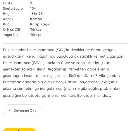
Baskı
:
2
Sayfa Sayısı
:
104
Boyut
:
135x195
Kapak
:
Karton
Kağıt
:
Kitap Kağıdı
Orjinal Dili
:
Türkçe
Yayın Dili
:
Türkçe
Bazı insanlar Hz. Muhammed (SAV)’in dediklerine önem veriyor,
yaşadıklarını kendi hayatında uygulayarak sağlıklı ve mutlu yaşıyor.
Hz. Muhammed (SAV) yemekten önce ve sonra ellerini yıkar,
yemekten sonra dişlerini fırçalarmış. Yemekten önce ellerini
yıkamayan insanlar, neler yaşar hiç düşündünüz mü? Hikayemizin
kahramanlarından biri olan Kaan, Hazreti Peygamber (SAV)’in el
yıkama sünnetini yerine getirmediği için ne gibi sağlık problemleri
...
yaşadığını bu kitapta görmeniz mümkün. Bu kitabın içinde
Devamını Oku