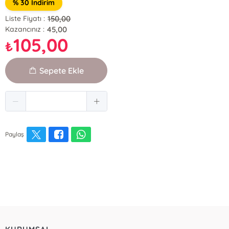
% 30 İndirim
150,00
Liste Fiyatı :
45,00
Kazancınız :
105,00
₺
Sepete Ekle
Paylaş