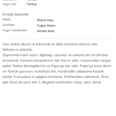
Yayın Dili
:
Türkçe
Emeği Geçenler
Editör
:
İlhami Ateş
Grafiker
:
Tuğçe Delen
Yayın Yönetmeni
:
Ahmet Ateş
Cem Sultan Bursa ve Edirne’de iki defa Osmanlı tahtına çıktı.
Defalarca aldatıldı.
Düşmanlarından kaçtı. Ağabeyi, casuslar ve suikastçiler tarafından
kovalandı. Osmanlı hanedanının tek Hacı’sı oldu. Vatanından sürgün
edildi. Rodos Şövalyeleri’ne ve Papa’ya esir oldu. Papa’ya karşı dinini
ve Türklük gururunu muhafaza etti. Kardinallik cübbesine karşılık
satıldı. Fransızlara 6 aylığına kiralandı. Muhtemelen zehirlendi. Dirisi
gibi ölüsü de para etti. II. Bayezid tarafından naaşı satın alındı.