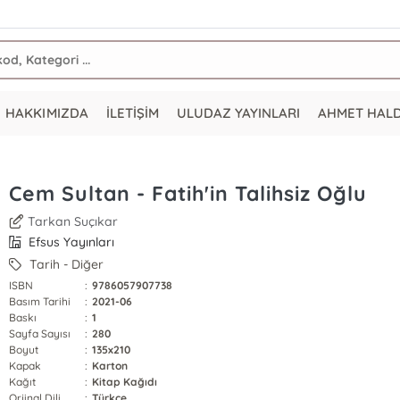
HAKKIMIZDA
İLETİŞİM
ULUDAZ YAYINLARI
AHMET HAL
Cem Sultan - Fatih'in Talihsiz Oğlu
Tarkan Suçıkar
Efsus Yayınları
Tarih - Diğer
ISBN
:
9786057907738
Basım Tarihi
:
2021-06
Baskı
:
1
Sayfa Sayısı
:
280
Boyut
:
135x210
Kapak
:
Karton
Kağıt
:
Kitap Kağıdı
Orjinal Dili
:
Türkçe