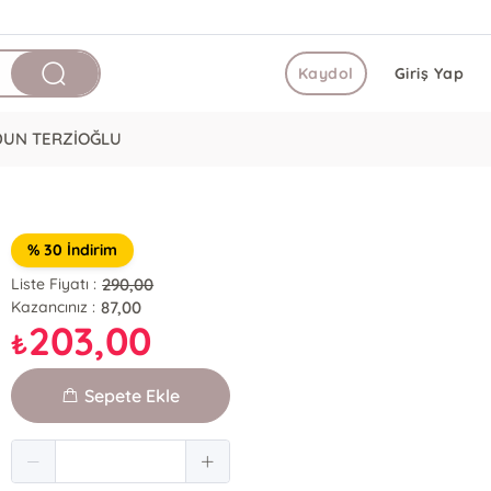
Kaydol
Giriş Yap
DUN TERZİOĞLU
% 30 İndirim
290,00
Liste Fiyatı :
87,00
Kazancınız :
203,00
₺
Sepete Ekle