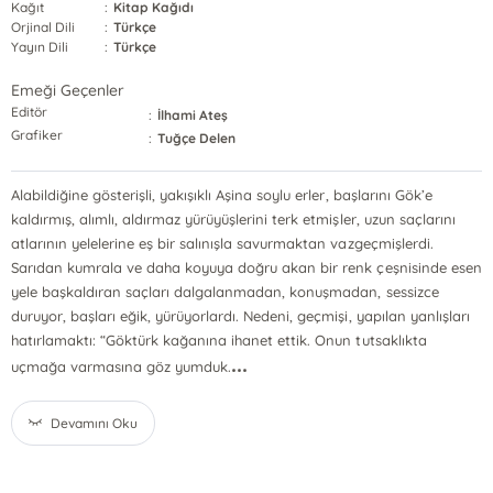
Kağıt
:
Kitap Kağıdı
Orjinal Dili
:
Türkçe
Yayın Dili
:
Türkçe
Emeği Geçenler
Editör
:
İlhami Ateş
Grafiker
:
Tuğçe Delen
Alabildiğine gösterişli, yakışıklı Aşina soylu erler, başlarını Gök’e
kaldırmış, alımlı, aldırmaz yürüyüşlerini terk etmişler, uzun saçlarını
atlarının yelelerine eş bir salınışla savurmaktan vazgeçmişlerdi.
Sarıdan kumrala ve daha koyuya doğru akan bir renk çeşnisinde esen
yele başkaldıran saçları dalgalanmadan, konuşmadan, sessizce
duruyor, başları eğik, yürüyorlardı. Nedeni, geçmişi, yapılan yanlışları
hatırlamaktı: “Göktürk kağanına ihanet ettik. Onun tutsaklıkta
...
uçmağa varmasına göz yumduk.
Devamını Oku