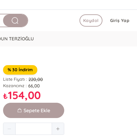
Kaydol
Giriş Yap
DUN TERZİOĞLU
% 30 İndirim
220,00
Liste Fiyatı :
66,00
Kazancınız :
154,00
₺
Sepete Ekle