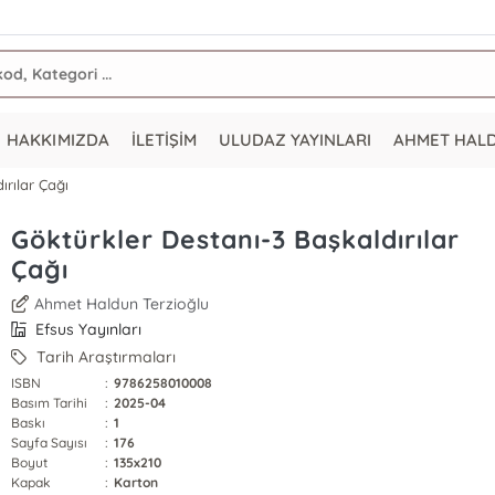
HAKKIMIZDA
İLETİŞİM
ULUDAZ YAYINLARI
AHMET HAL
ırılar Çağı
Göktürkler Destanı-3 Başkaldırılar
Çağı
Ahmet Haldun Terzioğlu
Efsus Yayınları
Tarih Araştırmaları
ISBN
:
9786258010008
Basım Tarihi
:
2025-04
Baskı
:
1
Sayfa Sayısı
:
176
Boyut
:
135x210
Kapak
:
Karton