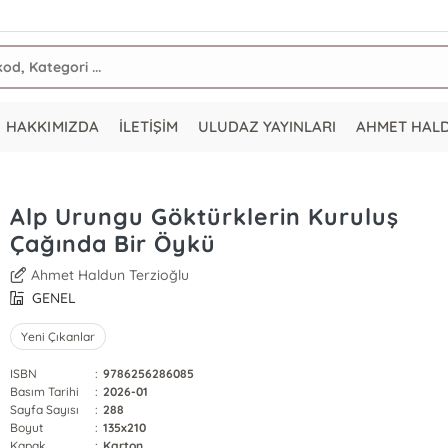
HAKKIMIZDA
İLETİŞİM
ULUDAZ YAYINLARI
AHMET HAL
Alp Urungu Göktürklerin Kuruluş
Çağında Bir Öykü
Ahmet Haldun Terzioğlu
GENEL
Yeni Çıkanlar
ISBN
:
9786256286085
Basım Tarihi
:
2026-01
Sayfa Sayısı
:
288
Boyut
:
135x210
Kapak
:
Karton