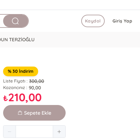
Kaydol
Giriş Yap
DUN TERZİOĞLU
% 30 İndirim
300,00
Liste Fiyatı :
90,00
Kazancınız :
210,00
₺
Sepete Ekle